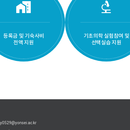
home_work
biotech
등록금 및 기숙사비
기초의학 실험참여 및
전액 지원
선택실습 지원
oy0529@yonsei.ac.kr